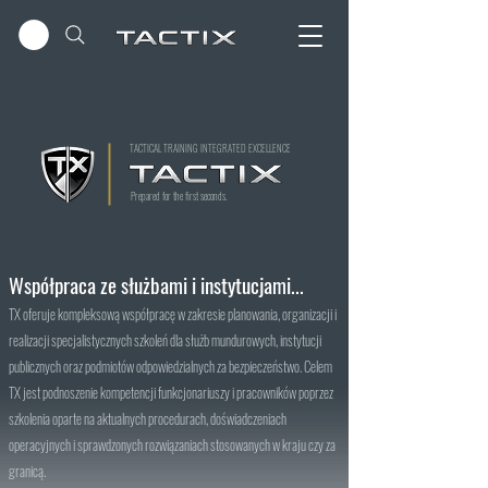
TACTICAL TRAINING INTEGRATED EXCELLENCE
Prepared for the first seconds.
Współpraca ze służbami i instytucjami...
TX oferuje kompleksową współpracę w zakresie planowania, organizacji i
realizacji specjalistycznych szkoleń dla służb mundurowych, instytucji
publicznych oraz podmiotów odpowiedzialnych za bezpieczeństwo. Celem
TX jest podnoszenie kompetencji funkcjonariuszy i pracowników poprzez
szkolenia oparte na aktualnych procedurach, doświadczeniach
operacyjnych i sprawdzonych rozwiązaniach stosowanych w kraju czy za
granicą.