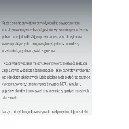
Każde szkolenie przygotowujemy indywidualnie z uwzględnieniem
charakteru wykonywanych zadań, poziomu wyszkolenia operatorów oraz
potrzeb danej jednostki. Zajęcia prowadzone są w formie wykładów,
ćwiczeń praktycznych, treningów sytuacyjnych oraz scenariuszy
odzwierciedlających rzeczywiste zagrożenia.
TX zapewnia nowoczesne metody szkoleniowe oraz możliwość realizacji
zajęć zarówno w obiektach Zamawiającego, jak i w przygotowanych przez
nas ośrodkach szkoleniowych. Każde szkolenie może zostać rozszerzone o
ćwiczenia z wykorzystaniem amunicji barwiącej (NLTA), symulacji,
pojazdów, obiektów treningowych oraz scenariuszy opartych na realnych
zdarzeniach.
Naszym priorytetem jest przekazywanie praktycznych umiejętności, które
zwiększają skuteczność działania, bezpieczeństwo operatorów oraz
gotowość do reagowania w sytuacjach wysokiego ryzyka.