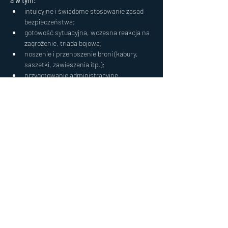
a w tym:
intuicyjne i świadome stosowanie zasad 
bezpieczeństwa;
gotowość sytuacyjna, wczesna reakcja na 
zagrożenie, triada bojowa;
noszenie i przenoszenie broni (kabury, 
saszetki, zawieszenia itp.);
przygotowanie administracyjne, 
przestrzeń robocza i prezentacja broni;
Pokaż więcej
ZAPISZ MNIE
Udostępnij to wydarzenie