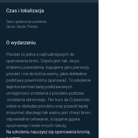
Czas i lokalizacja
Data i godzina do ustalenia
Opole, Opole, Polska
O wydarzeniu
Pistolet to jedna z najtrudniejszych do 
opanowania broni. Często jest tak, że po 
zrobieniu pozwolenia, kupujemy jako pierwszy 
pistolet i nie do końca wiemy, jakie dokładnie 
podstawy powinniśmy opanować. To szkolenie 
daje kursantowi bazę podstawowych 
umiejętności strzelania z pistoletu podczas 
 strzelania obronnego. Ten kurs da Ci pewność 
siebie w obsłudze pistoletu oraz pozwoli lepiej 
zrozumieć dlaczego tak ważny jest chwyt broni, 
odpowiednie celowanie, ściąganie języka 
spustowego i wiele innych rzeczy.
Na szkoleniu nauczysz się operowania bronią, 