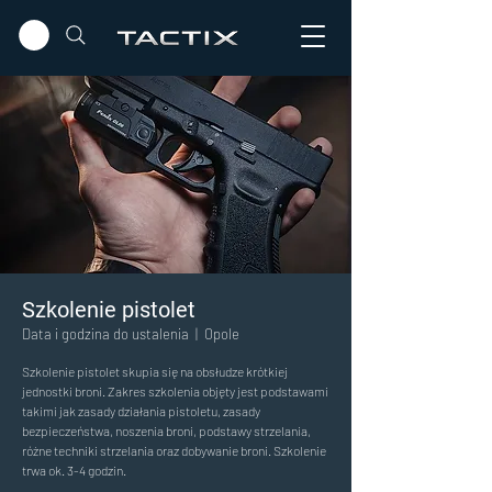
Szkolenie pistolet
Data i godzina do ustalenia
  |  
Opole
Szkolenie pistolet skupia się na obsłudze krótkiej
jednostki broni. Zakres szkolenia objęty jest podstawami
takimi jak zasady działania pistoletu, zasady
bezpieczeństwa, noszenia broni, podstawy strzelania,
różne techniki strzelania oraz dobywanie broni. Szkolenie
trwa ok. 3-4 godzin.